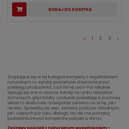
DODAJ DO KOSZYKA
1
2
3
Znajdujące się w tej kategorii komplety z wypełnieniem
naturalnym to wyroby pościelowe stworzone przez
polskiego producenta, czyli firmę Lech-Pol. Idealnie
wpisują się one w obecne trendy na rynku tekstyliów
domowych, gdyż kołdry i poduszki posiadające puchowy
wkład to doskonałe rozwiązanie zarówno na zimę, jak i
na lato. Sprawdzą się więc zarówno podczas chłodnych,
jak i ciepłych pór roku, dlatego też nie ma potrzeby
posiadania innych kompletów pościeli w domu.
Zestawy pościeli z naturalnym wypełnieniem -