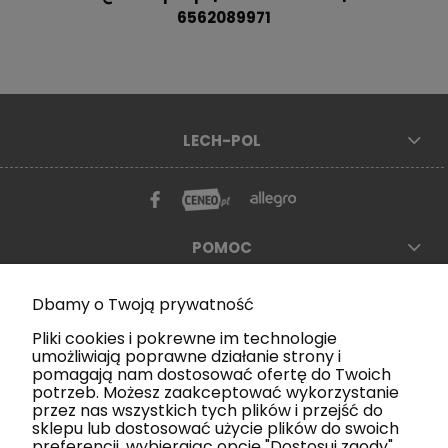
6562089971
LECH-POL
POMOC
MOJE KONTO
Dbamy o Twoją prywatność
Pliki cookies i pokrewne im technologie
PŁATNOŚĆ I DOSTAWA
umożliwiają poprawne działanie strony i
pomagają nam dostosować ofertę do Twoich
potrzeb. Możesz zaakceptować wykorzystanie
NEWSLETTER
przez nas wszystkich tych plików i przejść do
sklepu lub dostosować użycie plików do swoich
Podaj swój e-mail, aby być na bieżąco z nowościami
preferencji, wybierając opcję "Dostosuj zgody".