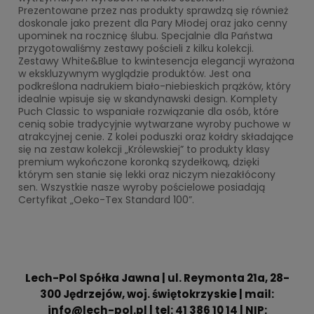
Prezentowane przez nas produkty sprawdzą się również
doskonale jako prezent dla Pary Młodej oraz jako cenny
upominek na rocznicę ślubu. Specjalnie dla Państwa
przygotowaliśmy zestawy pościeli z kilku kolekcji.
Zestawy White&Blue to kwintesencja elegancji wyrażona
w ekskluzywnym wyglądzie produktów. Jest ona
podkreślona nadrukiem biało-niebieskich prążków, który
idealnie wpisuje się w skandynawski design. Komplety
Puch Classic to wspaniałe rozwiązanie dla osób, które
cenią sobie tradycyjnie wytwarzane wyroby puchowe w
atrakcyjnej cenie. Z kolei poduszki oraz kołdry składające
się na zestaw kolekcji „Królewskiej” to produkty klasy
premium wykończone koronką szydełkową, dzięki
którym sen stanie się lekki oraz niczym niezakłócony
sen. Wszystkie nasze wyroby pościelowe posiadają
Certyfikat „Oeko-Tex Standard 100”.
Lech-Pol Spółka Jawna | ul. Reymonta 21a, 28-
300 Jędrzejów, woj. świętokrzyskie | mail:
info@lech-pol.pl | tel: 41 386 10 14 | NIP: