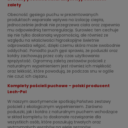
zalety
Obecność gęsiego puchu w prezentowanych
produktach wspaniale wpływa na izolację ciepła,
jednocześnie jednak nie przegrzewa ciała oraz zapewnia
mu odpowiednią termoregulację. Surowiec ten cechuje
się nie tylko doskonałą wypornością, ale również ze
względu na właściwości higroskopijne świetnie
odprowadza wilgoć, dzięki czemu skóra może swobodnie
oddychać. Ponadto puch gęsi sprawia, że poduszki oraz
kołdry zachowują przez cały czas użytkowania
sprężystość. Ogromną zaletą zestawów pościeli z
naturalnym wypełnieniem jest również ich miękkość
oraz lekkość, które powodują, że podczas snu w ogóle
nie czuć ich ciężaru.
Komplety pościeli puchowe – polski producent
Lech-Pol
W naszym asortymencie spotkają Państwo zestawy
pościeli z ekologicznym wypełnieniem. Zarówno
poduszki, jak i kołdra z naturalnym puchem wchodzące
w skład kompletu to doskonałe rozwiązanie dla
wszystkich osób, które poszukują trwałych oraz
wytrzymałych wyrobów na wiele sezonów.