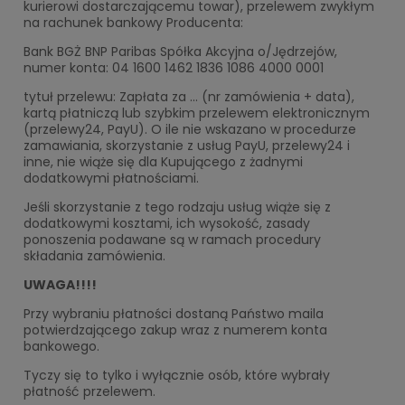
kurierowi dostarczającemu towar), przelewem zwykłym
na rachunek bankowy Producenta:
Bank BGŻ BNP Paribas Spółka Akcyjna o/Jędrzejów,
numer konta: 04 1600 1462 1836 1086 4000 0001
tytuł przelewu: Zapłata za ... (nr zamówienia + data),
kartą płatniczą lub szybkim przelewem elektronicznym
(przelewy24, PayU). O ile nie wskazano w procedurze
zamawiania, skorzystanie z usług PayU, przelewy24 i
inne, nie wiąże się dla Kupującego z żadnymi
dodatkowymi płatnościami.
Jeśli skorzystanie z tego rodzaju usług wiąże się z
dodatkowymi kosztami, ich wysokość, zasady
ponoszenia podawane są w ramach procedury
składania zamówienia.
UWAGA!!!!
Przy wybraniu płatności dostaną Państwo maila
potwierdzającego zakup wraz z numerem konta
bankowego.
Tyczy się to tylko i wyłącznie osób, które wybrały
płatność przelewem.