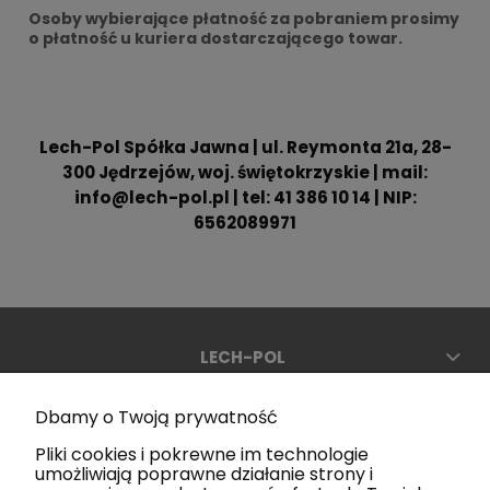
Osoby wybierające płatność za pobraniem prosimy
o płatność u kuriera dostarczającego towar.
Lech-Pol Spółka Jawna | ul. Reymonta 21a, 28-
300 Jędrzejów, woj. świętokrzyskie | mail:
info@lech-pol.pl | tel: 41 386 10 14 | NIP:
6562089971
LECH-POL
Dbamy o Twoją prywatność
Pliki cookies i pokrewne im technologie
umożliwiają poprawne działanie strony i
POMOC