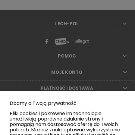
LECH-POL
POMOC
MOJE KONTO
PŁATNOŚĆ I DOSTAWA
Dbamy o Twoją prywatność
NEWSLETTER
Pliki cookies i pokrewne im technologie
Podaj swój e-mail, aby być na bieżąco z nowościami
umożliwiają poprawne działanie strony i
oraz promocjami
pomagają nam dostosować ofertę do Twoich
potrzeb. Możesz zaakceptować wykorzystanie