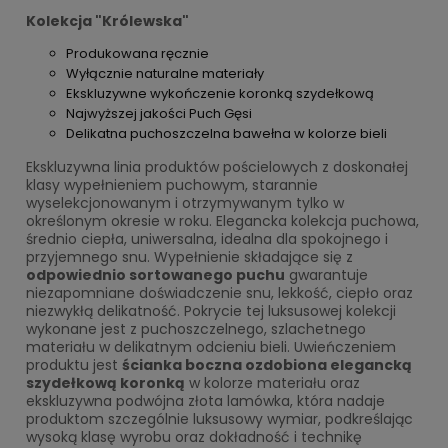
Kolekcja "Królewska"
Produkowana ręcznie
Wyłącznie naturalne materiały
Ekskluzywne wykończenie koronką szydełkową
Najwyższej jakości Puch Gęsi
Delikatna puchoszczelna bawełna w kolorze bieli
Ekskluzywna linia produktów pościelowych z doskonałej
klasy wypełnieniem puchowym, starannie
wyselekcjonowanym i otrzymywanym tylko w
określonym okresie w roku. Elegancka kolekcja puchowa,
średnio ciepła, uniwersalna, idealna dla spokojnego i
przyjemnego snu. Wypełnienie składające się z
odpowiednio sortowanego puchu
gwarantuje
niezapomniane doświadczenie snu, lekkość, ciepło oraz
niezwykłą delikatność. Pokrycie tej luksusowej kolekcji
wykonane jest z puchoszczelnego, szlachetnego
materiału w delikatnym odcieniu bieli. Uwieńczeniem
produktu jest
ścianka boczna ozdobiona elegancką
szydełkową koronką
w kolorze materiału oraz
ekskluzywna podwójna złota lamówka, która nadaje
produktom szczególnie luksusowy wymiar, podkreślając
wysoką klasę wyrobu oraz dokładność i technikę