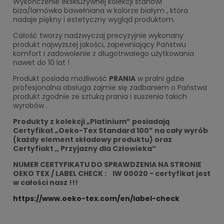
Wykończenie ekskluzywnej kolekcji stanowi
biza/lamówka bawełniana w kolorze białym , która
nadaje piękny i estetyczny wygląd produktom.
Całość tworzy nadzwyczaj precyzyjnie wykonany
produkt najwyższej jakości, zapewniający Państwu
komfort i zadowolenie z długotrwałego użytkowania
nawet do 10 lat !
Produkt posiada możliwość
PRANIA
w pralni gdzie
profesjonalna obsługa zajmie się zadbaniem o Państwa
produkt zgodnie ze sztuką prania i suszenia takich
wyrobów .
Produkty z kolekcji „Platinium” posiadają
Certyfikat „Oeko-Tex Standard 100” na cały wyrób
(każdy element składowy produktu) oraz
Certyfiakt ,, Przyjazny dla Człowieka’’
NUMER CERTYFIKATU DO SPRAWDZENIA NA STRONIE
OEKO TEX / LABEL CHECK : IW 00020 - certyfikat jest
w całości nasz !!!
https://www.oeko-tex.com/en/label-check