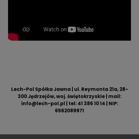
Lech-Pol Spółka Jawna | ul. Reymonta 21a, 28-
300 Jędrzejów, woj. świętokrzyskie | mail:
info@lech-pol.pl | tel: 41 386 10 14 | NIP:
6562089971