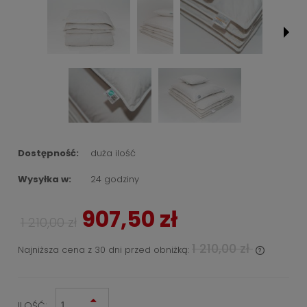
Dostępność:
duża ilość
Wysyłka w:
24 godziny
907,50 zł
1 210,00 zł
1 210,00 zł
Najniższa cena z 30 dni przed obniżką:
Jeżeli produ
wyświetlana
kiedy produk
ILOŚĆ: