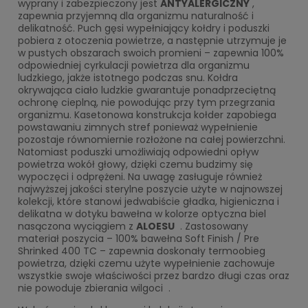
wyprany i zabezpieczony jest
ANTYALERGICZNY
,
zapewnia przyjemną dla organizmu naturalność i
delikatność. Puch gęsi wypełniający kołdry i poduszki
pobiera z otoczenia powietrze, a następnie utrzymuje je
w pustych obszarach swoich promieni – zapewnia 100%
odpowiedniej cyrkulacji powietrza dla organizmu
ludzkiego, jakże istotnego podczas snu. Kołdra
okrywająca ciało ludzkie gwarantuje ponadprzeciętną
ochronę cieplną, nie powodując przy tym przegrzania
organizmu. Kasetonowa konstrukcja kołder zapobiega
powstawaniu zimnych stref ponieważ wypełnienie
pozostaje równomiernie rozłożone na całej powierzchni.
Natomiast poduszki umożliwiają odpowiedni opływ
powietrza wokół głowy, dzięki czemu budzimy się
wypoczęci i odprężeni. Na uwagę zasługuje również
najwyższej jakości sterylne poszycie użyte w najnowszej
kolekcji, które stanowi jedwabiście gładka, higieniczna i
delikatna w dotyku bawełna w kolorze optyczna biel
nasączona wyciągiem z
ALOESU
. Zastosowany
materiał poszycia – 100% bawełna Soft Finish / Pre
Shrinked 400 TC – zapewnia doskonały termoobieg
powietrza, dzięki czemu użyte wypełnienie zachowuje
wszystkie swoje właściwości przez bardzo długi czas oraz
nie powoduje zbierania wilgoci .