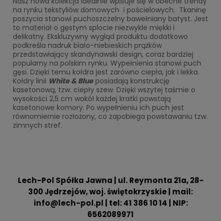
Nasz nowa kolekcja idealnie wpisuje się w obecne trendy
na rynku tekstyliów domowych i pościelowych. Tkaninę
poszycia stanowi puchoszczelny bawełniany batyst. Jest
to materiał o gęstym splocie niezwykle miękki i
delikatny. Ekskluzywny wygląd produktu dodatkowo
podkreśla nadruk biało-niebieskich prążków
przedstawiający skandynawski design, coraz bardziej
popularny na polskim rynku. Wypełnienia stanowi puch
gęsi. Dzięki temu kołdra jest zarówno ciepła, jak i lekka.
Kołdry linii
White & Blue
posiadają konstrukcję
kasetonową, tzw. ciepły szew. Dzięki wszytej taśmie o
wysokości 2,5 cm wokół każdej kratki powstają
kasetonowe komory. Po wypełnieniu ich puch jest
równomiernie rozłożony, co zapobiega powstawaniu tzw.
zimnych stref.
Lech-Pol Spółka Jawna | ul. Reymonta 21a, 28-
300 Jędrzejów, woj. świętokrzyskie | mail:
info@lech-pol.pl | tel: 41 386 10 14 | NIP:
6562089971