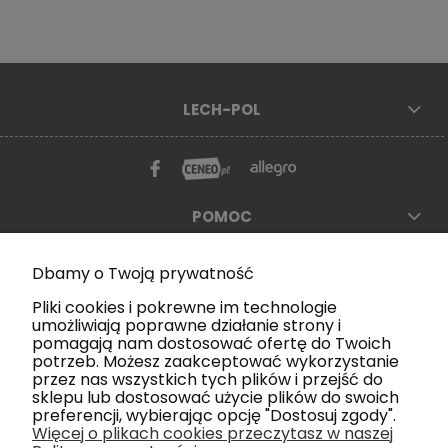
LECH-POL
POMOC
MOJE KONTO
Dbamy o Twoją prywatność
Pliki cookies i pokrewne im technologie
PŁATNOŚĆ I DOSTAWA
umożliwiają poprawne działanie strony i
pomagają nam dostosować ofertę do Twoich
potrzeb. Możesz zaakceptować wykorzystanie
NEWSLETTER
przez nas wszystkich tych plików i przejść do
sklepu lub dostosować użycie plików do swoich
Podaj swój e-mail, aby być na bieżąco z nowościami
preferencji, wybierając opcję "Dostosuj zgody".
Więcej o plikach cookies przeczytasz w naszej
oraz promocjami